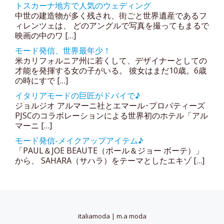
トスカーナ地方で人気のウェディング
中世の建造物が多く残され、街ごと世界遺産であるフ
ィレンツェは、 どのアングルで写真を撮ってもまるで
映画の中のワ […]
モード発信、世界最年少！
米カリフォルニア州に若くして、デザイナーとしての
才能を発揮する女の子がいる。 彼女はまだ10歳。6歳
の時にすで […]
イタリアモードの巨匠がドバイで♪
ジョルジオ アルマーニ社とエマール･プロパティーズ
PJSCのコラボレーションによる世界初のホテル「アル
マーニ […]
モード発信-メイクアップアイテム♪
「PAUL＆JOE BEAUTE（ポール＆ジョー ボーテ）」
から、 SAHARA（サハラ）をテーマとしたエキゾ […]
italiamoda | m.a moda