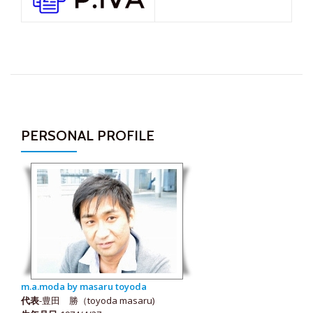
PERSONAL PROFILE
m.a.moda by masaru toyoda
代表
-豊田 勝（toyoda masaru)