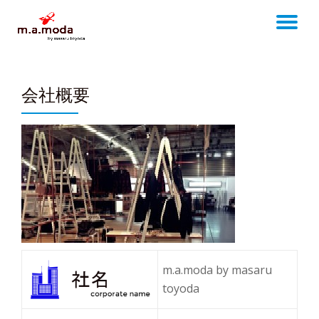
TO
Skip
to
NA
content
会社概要
m.a.moda by masaru
toyoda