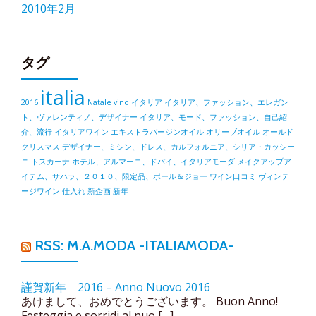
2010年2月
タグ
italia
2016
Natale
vino
イタリア
イタリア、ファッション、エレガン
ト、ヴァレンティノ、デザイナー
イタリア、モード、ファッション、自己紹
介、流行
イタリアワイン
エキストラバージンオイル
オリーブオイル
オールド
クリスマス
デザイナー、ミシン、ドレス、カルフォルニア、シリア・カッシー
ニ
トスカーナ
ホテル、アルマーニ、ドバイ、イタリアモーダ
メイクアップア
イテム、サハラ、２０１０、限定品、ポール＆ジョー
ワイン口コミ
ヴィンテ
ージワイン
仕入れ
新企画
新年
RSS: M.A.MODA -ITALIAMODA-
謹賀新年 2016 – Anno Nuovo 2016
あけまして、おめでとうございます。 Buon Anno!
Festeggia e sorridi al nuo […]