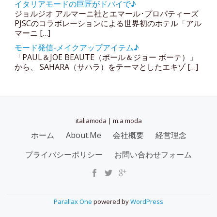
イタリアモードの巨匠がドバイで♪
ジョルジオ アルマーニ社とエマール･プロパティーズ
PJSCのコラボレーションによる世界初のホテル「アル
マーニ […]
モード発信-メイクアップアイテム♪
「PAUL＆JOE BEAUTE（ポール＆ジョー ボーテ）」
から、 SAHARA（サハラ）をテーマとしたエキゾ […]
italiamoda | m.a moda
SECONDARY
ホーム
About.Me
会社概要
経営理念
MENU
プライバシーポリシー
お問い合わせフォーム
Parallax One
powered by
WordPress