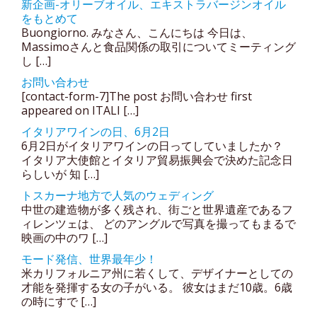
新企画-オリーブオイル、エキストラバージンオイル
をもとめて
Buongiorno. みなさん、こんにちは 今日は、
Massimoさんと食品関係の取引についてミーティング
し […]
お問い合わせ
[contact-form-7]The post お問い合わせ first
appeared on ITALI […]
イタリアワインの日、6月2日
6月2日がイタリアワインの日ってしていましたか？
イタリア大使館とイタリア貿易振興会で決めた記念日
らしいが 知 […]
トスカーナ地方で人気のウェディング
中世の建造物が多く残され、街ごと世界遺産であるフ
ィレンツェは、 どのアングルで写真を撮ってもまるで
映画の中のワ […]
モード発信、世界最年少！
米カリフォルニア州に若くして、デザイナーとしての
才能を発揮する女の子がいる。 彼女はまだ10歳。6歳
の時にすで […]