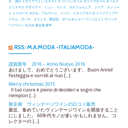
介、流行
イタリアワイン
エキストラバージンオイル
オリーブオイル
オールド
クリスマス
デザイナー、ミシン、ドレス、カルフォルニア、シリア・カッシー
ニ
トスカーナ
ホテル、アルマーニ、ドバイ、イタリアモーダ
メイクアップア
イテム、サハラ、２０１０、限定品、ポール＆ジョー
ワイン口コミ
ヴィンテ
ージワイン
仕入れ
新企画
新年
RSS: M.A.MODA -ITALIAMODA-
謹賀新年 2016 – Anno Nuovo 2016
あけまして、おめでとうございます。 Buon Anno!
Festeggia e sorridi al nuo […]
Merry christmas 2015
Il tuo cuore è pieno di desideri e sogni che
riempion […]
新企画 ヴィンテージワインの口コミ販売
最近、集めていたヴィンテージワインを開放すること
にしました。 60年代モノが多いかもしれません。 コ
レクターの […]