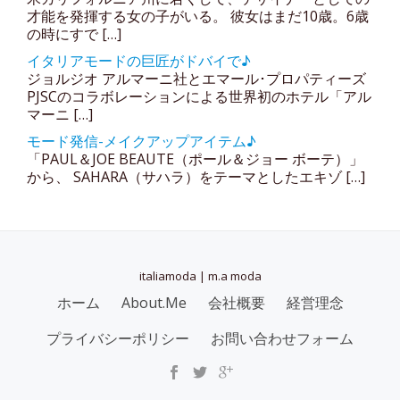
才能を発揮する女の子がいる。 彼女はまだ10歳。6歳
の時にすで […]
イタリアモードの巨匠がドバイで♪
ジョルジオ アルマーニ社とエマール･プロパティーズ
PJSCのコラボレーションによる世界初のホテル「アル
マーニ […]
モード発信-メイクアップアイテム♪
「PAUL＆JOE BEAUTE（ポール＆ジョー ボーテ）」
から、 SAHARA（サハラ）をテーマとしたエキゾ […]
italiamoda | m.a moda
SECONDARY
ホーム
About.Me
会社概要
経営理念
MENU
プライバシーポリシー
お問い合わせフォーム