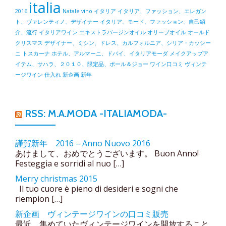
italia
2016
Natale
vino
イタリア
イタリア、ファッション、エレガン
ト、ヴァレンティノ、デザイナー
イタリア、モード、ファッション、自己紹
介、流行
イタリアワイン
エキストラバージンオイル
オリーブオイル
オールド
クリスマス
デザイナー、ミシン、ドレス、カルフォルニア、シリア・カッシー
ニ
トスカーナ
ホテル、アルマーニ、ドバイ、イタリアモーダ
メイクアップア
イテム、サハラ、２０１０、限定品、ポール＆ジョー
ワイン口コミ
ヴィンテ
ージワイン
仕入れ
新企画
新年
RSS: M.A.MODA -ITALIAMODA-
謹賀新年 2016 – Anno Nuovo 2016
あけまして、おめでとうございます。 Buon Anno!
Festeggia e sorridi al nuo […]
Merry christmas 2015
Il tuo cuore è pieno di desideri e sogni che
riempion […]
新企画 ヴィンテージワインの口コミ販売
最近、集めていたヴィンテージワインを開放すること