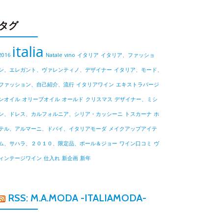
タグ
italia
2016
Natale
vino
イタリア
イタリア、ファッショ
ン、エレガント、ヴァレンティノ、デザイナー
イタリア、モード、
ファッション、自己紹介、流行
イタリアワイン
エキストラバージ
ンオイル
オリーブオイル
オールド
クリスマス
デザイナー、ミシ
ン、ドレス、カルフォルニア、シリア・カッシーニ
トスカーナ
ホ
テル、アルマーニ、ドバイ、イタリアモーダ
メイクアップアイテ
ム、サハラ、２０１０、限定品、ポール＆ジョー
ワイン口コミ
ヴ
ィンテージワイン
仕入れ
新企画
新年
RSS: M.A.MODA -ITALIAMODA-