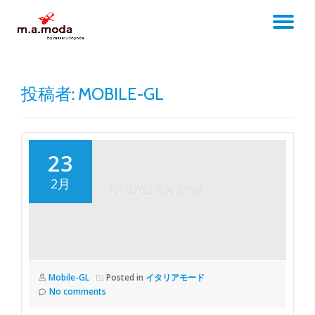
TO
Skip
to
NA
content
投稿者:
MOBILE-GL
23
2月
Mobile-GL
Posted in
イタリアモード
No comments