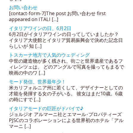
お問い合わせ
[contact-form-7]The post お問い合わせ first
appeared on ITALI […]
イタリアワインの日、6月2日
6月2日がイタリアワインの日ってしていましたか？
イタリア大使館とイタリア貿易振興会で決めた記念日
らしいが 知 […]
トスカーナ地方で人気のウェディング
中世の建造物が多く残され、街ごと世界遺産であるフ
ィレンツェは、 どのアングルで写真を撮ってもまるで
映画の中のワ […]
モード発信、世界最年少！
米カリフォルニア州に若くして、デザイナーとしての
才能を発揮する女の子がいる。 彼女はまだ10歳。6歳
の時にすで […]
イタリアモードの巨匠がドバイで♪
ジョルジオ アルマーニ社とエマール･プロパティーズ
PJSCのコラボレーションによる世界初のホテル「アル
マーニ […]